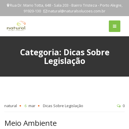
Rua Dr. Mario Totta, 648 - Sala 203 - Bairro Tristeza - Porto Alegre,
91920-130
natural@naturalsolucoes.com.br
Categoria:
Dicas Sobre
Legislação
natural
6
mar
Dicas Sobre Legislação
0
Meio Ambiente